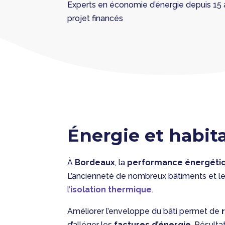
Experts en économie d’énergie depuis 1
projet financés
Énergie et habit
À
Bordeaux
, la
performance énergéti
L’ancienneté de nombreux bâtiments et le
l’
isolation thermique
.
Améliorer l’enveloppe du bâti permet de
d’alléger les
factures d’énergie
. Résulta