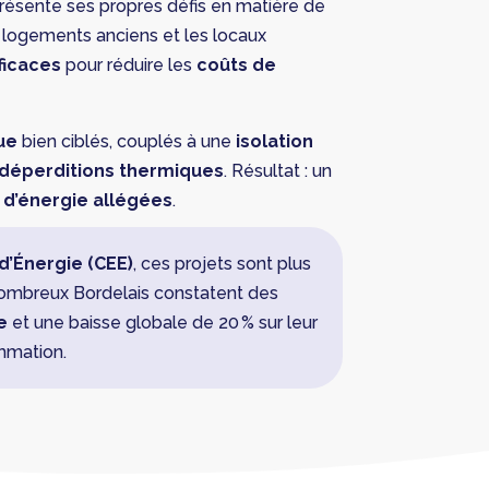
résente ses propres défis en matière de
s logements anciens et les locaux
ficaces
pour réduire les
coûts de
ue
bien ciblés, couplés à une
isolation
déperditions thermiques
. Résultat : un
 d’énergie allégées
.
d’Énergie (CEE)
, ces projets sont plus
nombreux Bordelais constatent des
e
et une baisse globale de 20 % sur leur
mation.