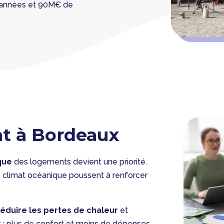
5 années et 90M€ de
at à Bordeaux
que
des logements devient une priorité.
 climat océanique poussent à renforcer
réduire les pertes de chaleur
et
t : plus de confort et moins de dépenses.