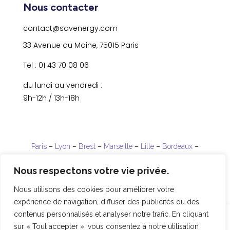
Nous contacter
contact@savenergy.com
33 Avenue du Maine, 75015 Paris
Tel : 01 43 70 08 06
du lundi au vendredi :
9h-12h / 13h-18h
Paris
–
Lyon
–
Brest
–
Marseille
–
Lille
–
Bordeaux
–
Strasbourg
Nous respectons votre vie privée.
La Réunion
–
Guadeloupe
–
Guyane
Nous utilisons des cookies pour améliorer votre
expérience de navigation, diffuser des publicités ou des
contenus personnalisés et analyser notre trafic. En cliquant
Copyright © 2025 Parenthèse –
sur « Tout accepter », vous consentez à notre utilisation