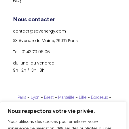
FAQ
Nous contacter
contact@savenergy.com
33 Avenue du Maine, 75015 Paris
Tel : 01 43 70 08 06
du lundi au vendredi :
9h-12h / 13h-18h
Paris
–
Lyon
–
Brest
–
Marseille
–
Lille
–
Bordeaux
–
Strasbourg
Nous respectons votre vie privée.
La Réunion
–
Guadeloupe
–
Guyane
Nous utilisons des cookies pour améliorer votre
expérience de navigation, diffuser des publicités ou des