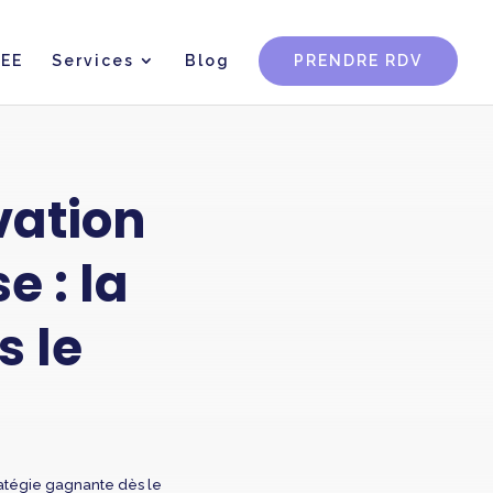
CEE
Services
Blog
PRENDRE RDV
vation
e : la
s le
ratégie gagnante dès le