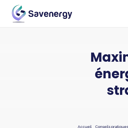
Maxim
énerg
str
Accueil
Conseils pratique