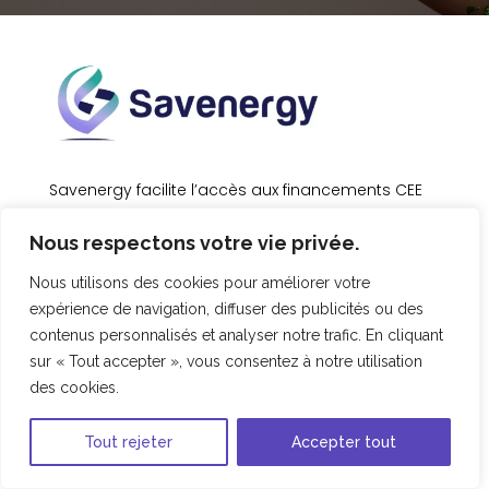
Savenergy facilite l’accès aux financements CEE
pour des projets énergétiques durables, avec
Nous respectons votre vie privée.
une approche éthique et qualitative, garantissant
des résultats concrets pour les clients tout en
Nous utilisons des cookies pour améliorer votre
contribuant à la transition écologique.
expérience de navigation, diffuser des publicités ou des
contenus personnalisés et analyser notre trafic. En cliquant
Navigation
sur « Tout accepter », vous consentez à notre utilisation
des cookies.
Accueil
À propos
Tout rejeter
Accepter tout
Le dispositif CEE