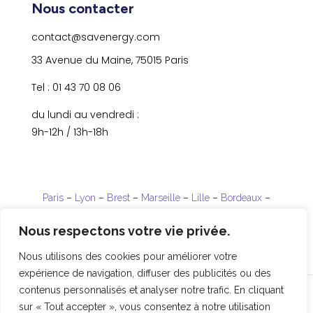
Nous contacter
contact@savenergy.com
33 Avenue du Maine, 75015 Paris
Tel : 01 43 70 08 06
du lundi au vendredi :
9h-12h / 13h-18h
Paris
–
Lyon
–
Brest
–
Marseille
–
Lille
–
Bordeaux
–
Strasbourg
Nous respectons votre vie privée.
La Réunion
–
Guadeloupe
–
Guyane
Nous utilisons des cookies pour améliorer votre
expérience de navigation, diffuser des publicités ou des
contenus personnalisés et analyser notre trafic. En cliquant
Copyright © 2025 Parenthèse –
sur « Tout accepter », vous consentez à notre utilisation