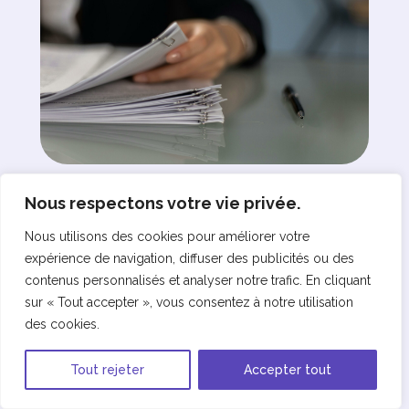
Fraudes CEE : pourquoi la
Nous respectons votre vie privée.
rigueur est essentielle pour
Nous utilisons des cookies pour améliorer votre
sécuriser vos dossiers ?
expérience de navigation, diffuser des publicités ou des
Conseils pratiques
contenus personnalisés et analyser notre trafic. En cliquant
sur « Tout accepter », vous consentez à notre utilisation
des cookies.
Tout rejeter
Accepter tout